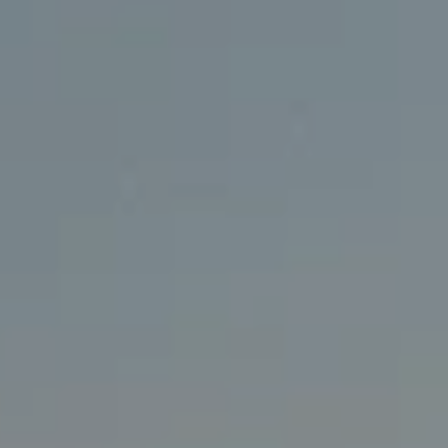
Nowy T-Roc
Nowy Tayron
Touareg
Polo
Modele sportowe
ID.4
ID.5
ID.7
ID.7 Tourer
Golf GTI Edition 50