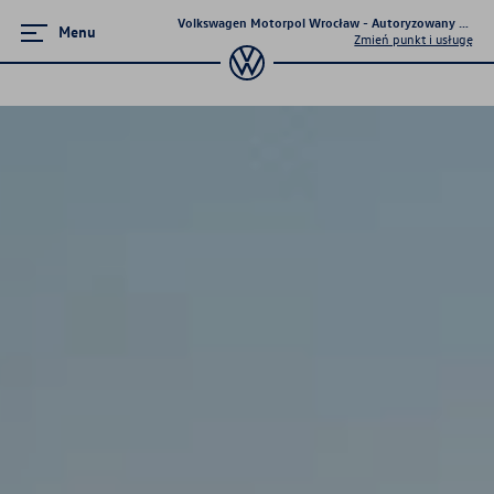
Volkswagen Motorpol Wrocław - Autoryzowany Dealer 
Menu
Zmień punkt i usługę
Poznaj modele
Tiguan
Passat
T-Cross
Golf
Taigo
T-Roc