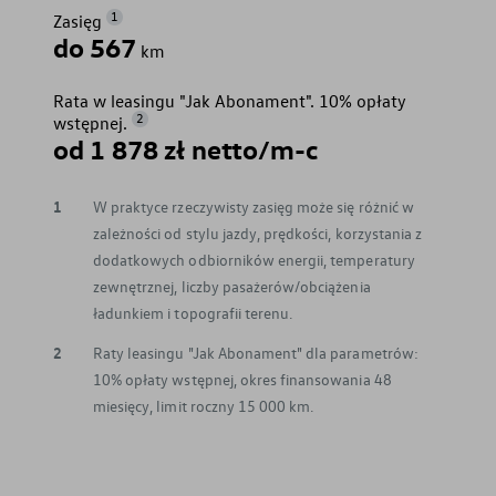
1
Zasięg
do 567
km
Rata w leasingu "Jak Abonament". 10% opłaty
2
wstępnej.
od 1 878 zł netto/m-c
1
W praktyce rzeczywisty zasięg może się różnić w
zależności od stylu jazdy, prędkości, korzystania z
dodatkowych odbiorników energii, temperatury
zewnętrznej, liczby pasażerów/obciążenia
ładunkiem i topografii terenu.
2
Raty leasingu "Jak Abonament" dla parametrów:
10% opłaty wstępnej, okres finansowania 48
miesięcy, limit roczny 15 000 km.