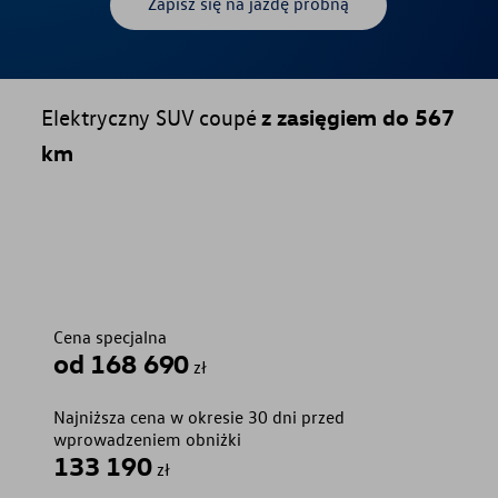
Zapisz się na jazdę próbną
Elektryczny SUV coupé
z zasięgiem do 567
km
Cena specjalna
od 168 690
zł
Najniższa cena w okresie 30 dni przed
wprowadzeniem obniżki
133 190
zł