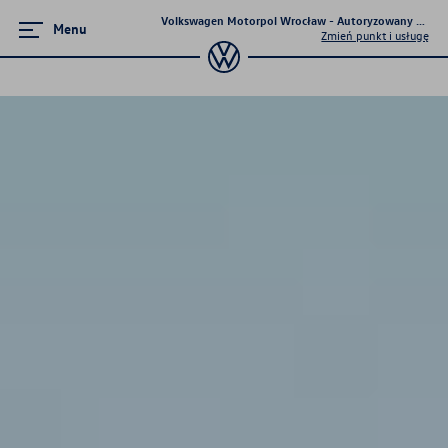
Volkswagen Motorpol Wrocław - Autoryzowany Dealer 
Menu
Zmień punkt i usługę
Zamknij menu
Strona główna
Promocje i aktualności
Modele osobowe
Finansowanie
Ubezpieczenia
Gwarancja i ochrona
Serwis