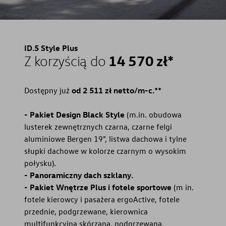
ID.5 Style Plus
14 570 zł*
Z korzyścią do
Dostępny już
od 2 511 zł netto/m-c.**
- Pakiet Design Black Style
(m.in. obudowa
lusterek zewnętrznych czarna, czarne felgi
aluminiowe Bergen 19", listwa dachowa i tylne
słupki dachowe w kolorze czarnym o wysokim
połysku).
- Panoramiczny dach szklany.
- Pakiet Wnętrze Plus i fotele sportowe
(m in.
fotele kierowcy i pasażera ergoActive, fotele
przednie, podgrzewane, kierownica
multifunkcyjna skórzana, podgrzewana,