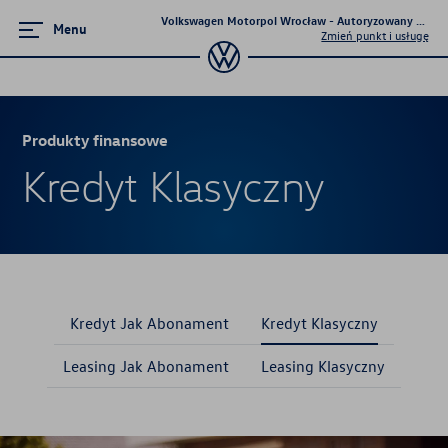
Volkswagen Motorpol Wrocław - Autoryzowany Dealer 
Menu
Zmień punkt i usługę
Produkty finansowe
Produkty finansowe
Kredyt Klasyczny
Kredyt Jak Abonament
Kredyt Klasyczny
Leasing Jak Abonament
Leasing Klasyczny
Kredyt Jak Abonament
Kredyt Klasyczny
Leasing Jak Abonament
Leasing Klasyczny