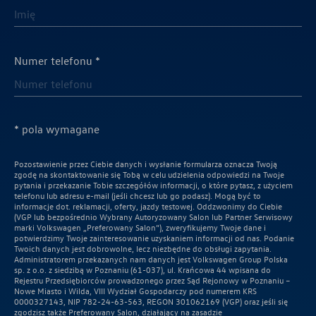
Numer telefonu *
* pola wymagane
Pozostawienie przez Ciebie danych i wysłanie formularza oznacza Twoją
zgodę na skontaktowanie się Tobą w celu udzielenia odpowiedzi na Twoje
pytania i przekazanie Tobie szczegółów informacji, o które pytasz, z użyciem
telefonu lub adresu e-mail (jeśli chcesz lub go podasz). Mogą być to
informacje dot. reklamacji, oferty, jazdy testowej. Oddzwonimy do Ciebie
(VGP lub bezpośrednio Wybrany Autoryzowany Salon lub Partner Serwisowy
marki Volkswagen „Preferowany Salon”), zweryfikujemy Twoje dane i
potwierdzimy Twoje zainteresowanie uzyskaniem informacji od nas. Podanie
Twoich danych jest dobrowolne, lecz niezbędne do obsługi zapytania.
Administratorem przekazanych nam danych jest Volkswagen Group Polska
sp. z o.o. z siedzibą w Poznaniu (61-037), ul. Krańcowa 44 wpisana do
Rejestru Przedsiębiorców prowadzonego przez Sąd Rejonowy w Poznaniu –
Nowe Miasto i Wilda, VIII Wydział Gospodarczy pod numerem KRS
0000327143, NIP 782-24-63-563, REGON 301062169 (VGP) oraz jeśli się
zgodzisz także Preferowany Salon, działający na zasadzie