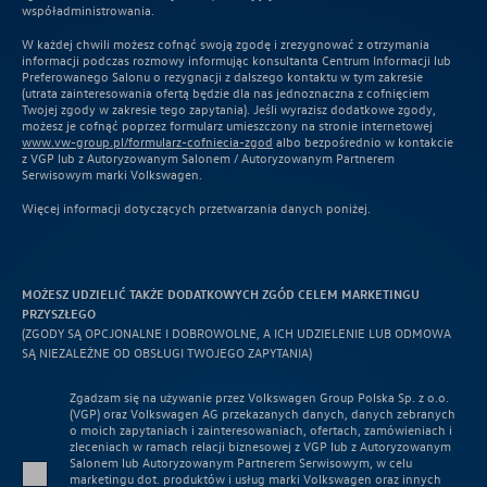
współadministrowania.
W każdej chwili możesz cofnąć swoją zgodę i zrezygnować z otrzymania
informacji podczas rozmowy informując konsultanta Centrum Informacji lub
Preferowanego Salonu o rezygnacji z dalszego kontaktu w tym zakresie
(utrata zainteresowania ofertą będzie dla nas jednoznaczna z cofnięciem
Twojej zgody w zakresie tego zapytania). Jeśli wyrazisz dodatkowe zgody,
możesz je cofnąć poprzez formularz umieszczony na stronie internetowej
www.vw-group.pl/formularz-cofniecia-zgod
albo bezpośrednio w kontakcie
z VGP lub z Autoryzowanym Salonem / Autoryzowanym Partnerem
Serwisowym marki Volkswagen.
Więcej informacji dotyczących przetwarzania danych poniżej.
MOŻESZ UDZIELIĆ TAKŻE DODATKOWYCH ZGÓD CELEM MARKETINGU
PRZYSZŁEGO
(ZGODY SĄ OPCJONALNE I DOBROWOLNE, A ICH UDZIELENIE LUB ODMOWA
SĄ NIEZALEŻNE OD OBSŁUGI TWOJEGO ZAPYTANIA)
Zgadzam się na używanie przez Volkswagen Group Polska Sp. z o.o.
(VGP) oraz Volkswagen AG przekazanych danych, danych zebranych
o moich zapytaniach i zainteresowaniach, ofertach, zamówieniach i
zleceniach w ramach relacji biznesowej z VGP lub z Autoryzowanym
Salonem lub Autoryzowanym Partnerem Serwisowym, w celu
marketingu dot. produktów i usług marki Volkswagen oraz innych