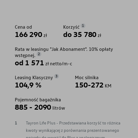
1
Cena od
Korzyść
166 290
do 35 780
zł
zł
Rata w leasingu "Jak Abonament". 10% opłaty
2
wstępnej.
od 1 571
zł netto/m-c
3
Leasing Klasyczny
Moc silnika
104,9 %
150-272
KM
Pojemność bagażnika
885 - 2090
litrów
1
Tayron Life Plus - Przedstawiana korzyść to różnica
kwoty wynikającej z porównania prezentowanego
pojazdu do wersji Life Plus z analogicznym