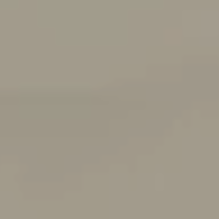
Nowy T-Roc
Nowy Tayron
Touareg
Polo
Modele sportowe
ID.4
ID.5
ID.7
ID.7 Tourer
Golf GTI Edition 50