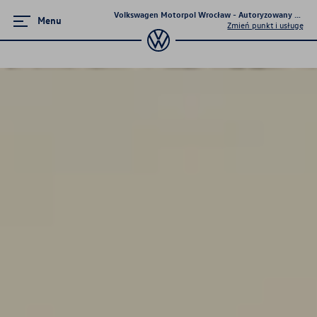
Volkswagen Motorpol Wrocław - Autoryzowany Dealer 
Menu
Zmień punkt i usługę
Poznaj modele
Tiguan
Passat
T-Cross
Golf
Taigo
T-Roc