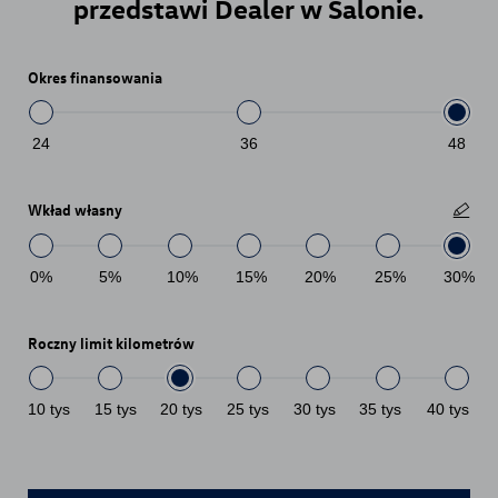
przedstawi Dealer w Salonie.
Okres finansowania
24
36
48
Wkład własny
0
%
5
%
10
%
15
%
20
%
25
%
30
%
Roczny limit kilometrów
10
tys
15
tys
20
tys
25
tys
30
tys
35
tys
40
tys