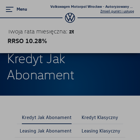
Volkswagen Motorpol Wrocław - Autoryzowany Dealer 
Menu
Zmień punkt i usługę
zł
Twoja rata miesięczna
:
RRSO
10.28
%
Produkty finansowe
Produkty finansowe
Kredyt Jak
Kredyt Jak Abonament
Abonament
Kredyt Klasyczny
Leasing Jak Abonament
Leasing Klasyczny
Kredyt Jak Abonament
Kredyt Klasyczny
Leasing Jak Abonament
Leasing Klasyczny