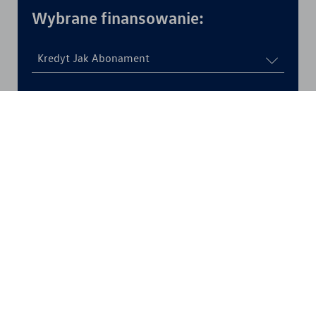
Wybrane finansowanie:
Kredyt Jak Abonament
Cena
Brutto
Netto
0
zł
Twoja rata miesięczna
Brak informacji o racie
Wartość końcowa
Brak
Produkt Volkswagen Bank GmbH Sp. z o.o. Oddział w Polsce lub
Volkswagen Financial Services Sp. z o.o. Oferta obejmuje wybrane modele z
rocznika 2022 lub 2023 przy skorzystaniu z ubezpieczenia komunikacyjnego
i ubezpieczenia spłaty kredytu oferowanych przez Volkswagen Serwis