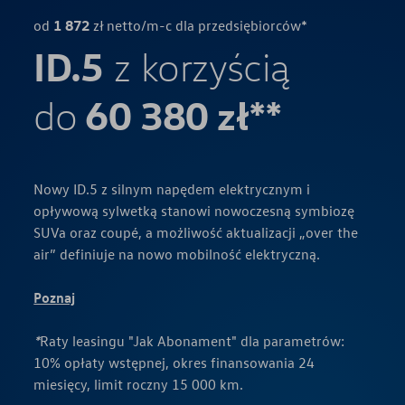
od
1 872
zł netto/m-c dla przedsiębiorców*
ID.5
z korzyścią
60 380 zł**
do
Nowy ID.5 z silnym napędem elektrycznym i
opływową sylwetką stanowi nowoczesną symbiozę
SUVa oraz coupé, a możliwość aktualizacji „over the
air” definiuje na nowo mobilność elektryczną.
Poznaj
*
Raty leasingu "Jak Abonament" dla parametrów:
10% opłaty wstępnej, okres finansowania 24
miesięcy, limit roczny 15 000 km.