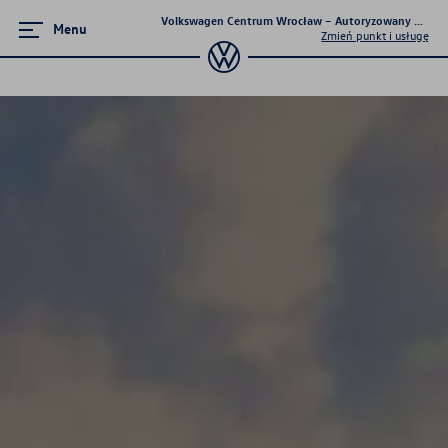
Volkswagen Centrum Wrocław – Autoryzowany Dealer 
Menu
Zmień punkt i usługę
Promocje i aktualności
Volkswageny w wersji Plus
Supermocne okazje na SUVy
Poznaj Golfy
Pojazdy hybrydowe
Samochody Elektryczne
Dealer Roku 2024