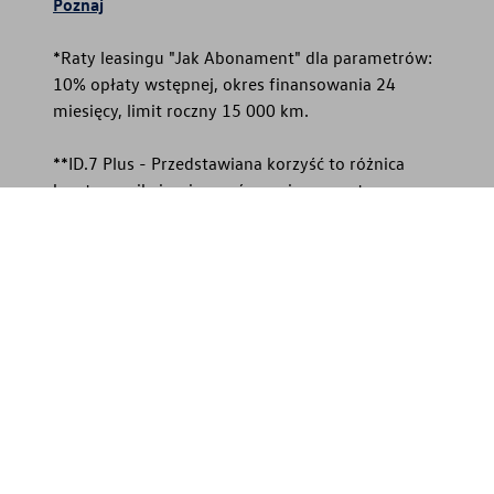
Poznaj
*Raty leasingu "Jak Abonament" dla parametrów:
10% opłaty wstępnej, okres finansowania 24
miesięcy, limit roczny 15 000 km.
**ID.7 Plus - Przedstawiana korzyść to różnica
kwoty wynikającej z porównania prezentowanego
pojazdu do wersji Pro z analogicznym
wyposażeniem w cenie katalogowej. Wartość
wyposażenia uwzględniona w modelu ID.7 Plus:
48 720 zł. Dopłata między analogicznymi silnikami
dla wersji Pro i Plus: 9 000 zł. Rabat: 40 000 zł.