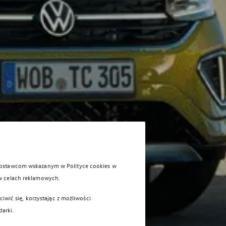
 dostawcom wskazanym w Polityce cookies w
w celach reklamowych.
iwić się, korzystając z możliwości
darki.