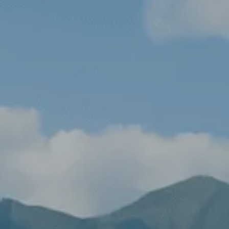
Części zamienne
Akcesoria
Mapa i kontakt
Konfigurator jazdy próbnej