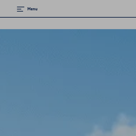
Menu
Zamknij menu
Strona główna
Promocje i aktualności
Modele osobowe
Finansowanie
Ubezpieczenia
Gwarancja i ochrona
Serwis