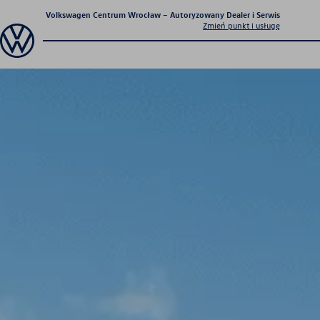
Volkswagen Centrum Wrocław – Autoryzowany Dealer i Serwis
Zmień punkt i usługę