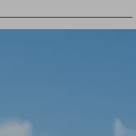
Promocje i aktualności
Volkswageny w wersji Plus
Supermocne okazje na SUVy
Poznaj Golfy
Pojazdy hybrydowe
Samochody Elektryczne
Dealer Roku 2024