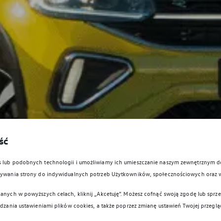
ść
es lub podobnych technologii i umożliwiamy ich umieszczanie naszym zewnętrznym
owywania strony do indywidualnych potrzeb Użytkowników, społecznościowych oraz 
anych w powyższych celach, kliknij „Akcetuję”. Możesz cofnąć swoją zgodę lub sprzec
ądzania ustawieniami plików cookies, a także poprzez zmianę ustawień Twojej przeglą