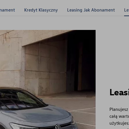
onament
Kredyt Klasyczny
Leasing Jak Abonament
Le
Leas
Planujesz
całą war
użytkujes