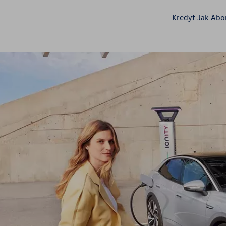
Kredyt Jak Ab
Części zamienne
Akcesoria
Mapa i kontakt
Konfigurator jazdy próbnej