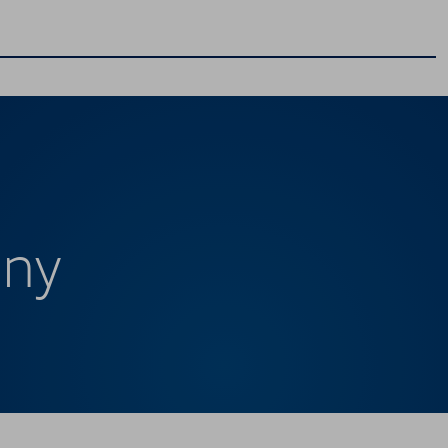
Produkty finansowe
Kredyt Jak Abonament
Kredyt Klasyczny
zny
Leasing Jak Abonament
Leasing Klasyczny