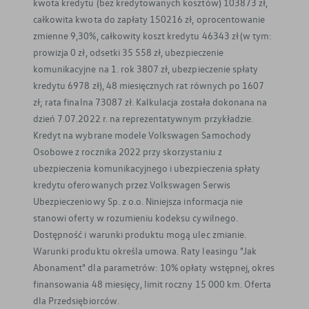
kwota kredytu (bez kredytowanych kosztów) 103873 zł,
całkowita kwota do zapłaty 150216 zł, oprocentowanie
zmienne 9,30%, całkowity koszt kredytu 46343 zł (w tym:
prowizja 0 zł, odsetki 35 558 zł, ubezpieczenie
komunikacyjne na 1. rok 3807 zł, ubezpieczenie spłaty
kredytu 6978 zł), 48 miesięcznych rat równych po 1607
zł; rata finalna 73087 zł. Kalkulacja została dokonana na
dzień 7.07.2022 r. na reprezentatywnym przykładzie.
Kredyt na wybrane modele Volkswagen Samochody
Osobowe z rocznika 2022 przy skorzystaniu z
ubezpieczenia komunikacyjnego i ubezpieczenia spłaty
kredytu oferowanych przez Volkswagen Serwis
Ubezpieczeniowy Sp. z o.o. Niniejsza informacja nie
stanowi oferty w rozumieniu kodeksu cywilnego.
Dostępność i warunki produktu mogą ulec zmianie.
Warunki produktu określa umowa. Raty leasingu "Jak
Abonament" dla parametrów: 10% opłaty wstępnej, okres
YouTube
LinkedIn
Facebook
finansowania 48 miesięcy, limit roczny 15 000 km. Oferta
Instagram
dla Przedsiębiorców.