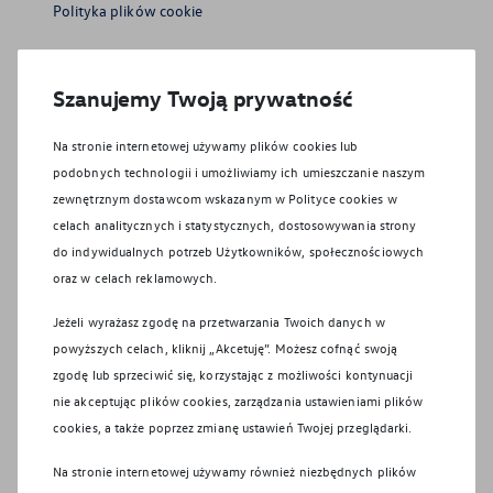
Polityka plików cookie
Jak nas znaleźć?
Szanujemy Twoją prywatność
Działy i pracownicy
Na stronie internetowej używamy plików cookies lub
podobnych technologii i umożliwiamy ich umieszczanie naszym
Formularz kontaktowy
zewnętrznym dostawcom wskazanym w Polityce cookies w
Umów się na serwis
celach analitycznych i statystycznych, dostosowywania strony
do indywidualnych potrzeb Użytkowników, społecznościowych
Umów się do SKP
oraz w celach reklamowych.
Jeżeli wyrażasz zgodę na przetwarzania Twoich danych w
YouTube
powyższych celach, kliknij „Akcetuję”. Możesz cofnąć swoją
zgodę lub sprzeciwić się, korzystając z możliwości kontynuacji
LinkedIn
nie akceptując plików cookies, zarządzania ustawieniami plików
cookies, a także poprzez zmianę ustawień Twojej przeglądarki.
Facebook
Na stronie internetowej używamy również niezbędnych plików
Instagram