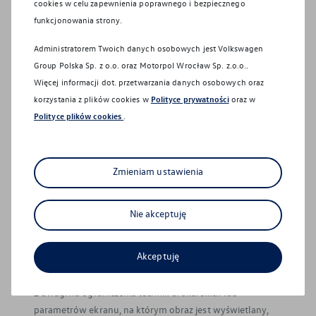
cookies w celu zapewnienia poprawnego i bezpiecznego
funkcjonowania strony.
© Volkswagen
2026
Administratorem Twoich danych osobowych jest Volkswagen
Group Polska Sp. z o.o. oraz
Motorpol Wrocław Sp. z.o.o.
.
Więcej informacji dot. przetwarzania danych osobowych oraz
korzystania z plików cookies w
Polityce prywatności
oraz w
Polityce plików cookies
.
Zasięg dla samochodów elektrycznych lub zasięg w trybie
elektrycznym dla hybryd typu Plug-In może się różnić w
zależności od wersji i wyposażenia oraz zamontowanych
akcesoriów. W praktyce rzeczywisty zasięg różni się w
Zmieniam ustawienia
zależności od stylu jazdy, prędkości, korzystania z
dodatkowych odbiorników energii, temperatury
Nie akceptuję
zewnętrznej, liczby pasażerów, obciążenia ładunkiem i
topografii terenu.
Akceptuję
Podane ceny obejmują podatek VAT (23%).
Z uwagi na ograniczenia technik drukarskich lub
parametrów ekranu, na którym obraz jest wyświetlany,