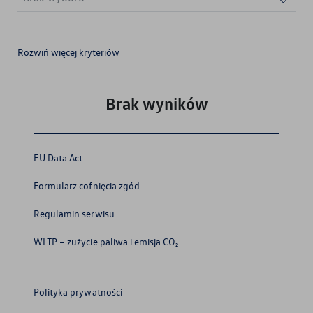
Rozwiń więcej kryteriów
Brak wyboru
Brak wyboru
Brak wyboru
Brak wyników
EU Data Act
Formularz cofnięcia zgód
Regulamin serwisu
WLTP – zużycie paliwa i emisja CO₂
Polityka prywatności