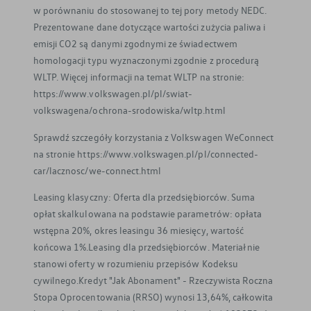
w porównaniu do stosowanej to tej pory metody NEDC.
Prezentowane dane dotyczące wartości zużycia paliwa i
emisji CO2 są danymi zgodnymi ze świadectwem
homologacji typu wyznaczonymi zgodnie z procedurą
WLTP. Więcej informacji na temat WLTP na stronie:
https://www.volkswagen.pl/pl/swiat-
volkswagena/ochrona-srodowiska/wltp.html
Sprawdź szczegóły korzystania z Volkswagen WeConnect
na stronie https://www.volkswagen.pl/pl/connected-
car/lacznosc/we-connect.html
Leasing klasyczny: Oferta dla przedsiębiorców. Suma
opłat skalkulowana na podstawie parametrów: opłata
wstępna 20%, okres leasingu 36 miesięcy, wartość
końcowa 1%.Leasing dla przedsiębiorców. Materiał nie
stanowi oferty w rozumieniu przepisów Kodeksu
cywilnego.Kredyt "Jak Abonament" - Rzeczywista Roczna
Stopa Oprocentowania (RRSO) wynosi 13,64%, całkowita