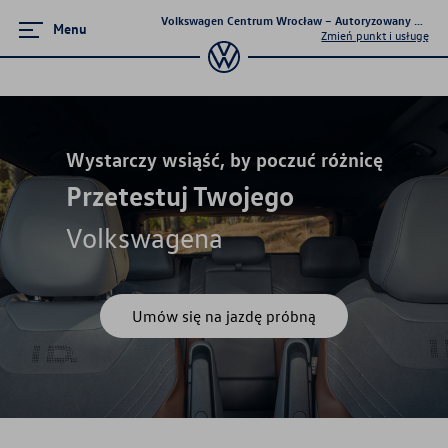
Volkswagen Centrum Wrocław – Autoryzowany Dealer 
Menu
Zmień punkt i usługę
Zamknij menu
Strona główna
Wystarczy wsiąść, by poczuć różnicę
Przetestuj Twojego
Promocje i aktualności
Volkswagena
Modele osobowe
Finansowanie
Umów się na jazdę próbną
Ubezpieczenia
Gwarancja i ochrona
Serwis