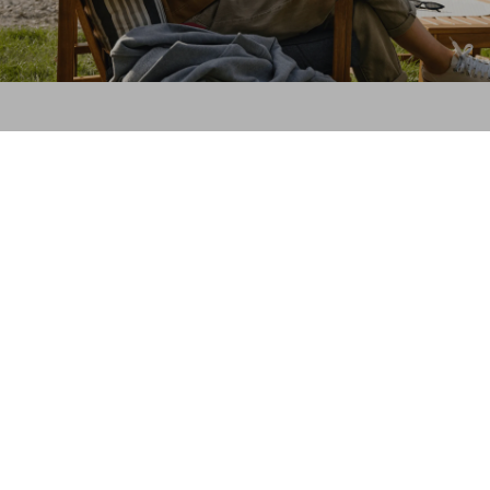
Wyniki
i wyróżnienia
W
kategorii głównej „Dealer Roku”
nagrodzono
trzy najlepsze salony
, a miejsca
od 4 do 10
uhonorowano tytułem
„Dealer
Premium”
.
W każdej z podkategorii – Sprzedaż, Serwis i
Jakość – wyróżniono
salon z najwyższym
wynikiem
.