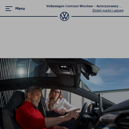
Volkswagen Centrum Wrocław – Autoryzowany Dealer 
Menu
Zmień punkt i usługę
Promocje i aktualności
Volkswageny w wersji Plus
Supermocne okazje na SUVy
Poznaj Golfy
Pojazdy hybrydowe
Samochody Elektryczne
Dealer Roku 2024