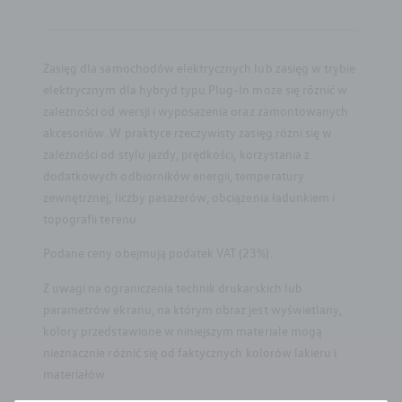
Zasięg dla samochodów elektrycznych lub zasięg w trybie
elektrycznym dla hybryd typu Plug-In może się różnić w
zależności od wersji i wyposażenia oraz zamontowanych
akcesoriów. W praktyce rzeczywisty zasięg różni się w
zależności od stylu jazdy, prędkości, korzystania z
dodatkowych odbiorników energii, temperatury
zewnętrznej, liczby pasażerów, obciążenia ładunkiem i
topografii terenu.
Podane ceny obejmują podatek VAT (23%).
Z uwagi na ograniczenia technik drukarskich lub
parametrów ekranu, na którym obraz jest wyświetlany,
kolory przedstawione w niniejszym materiale mogą
nieznacznie różnić się od faktycznych kolorów lakieru i
materiałów.