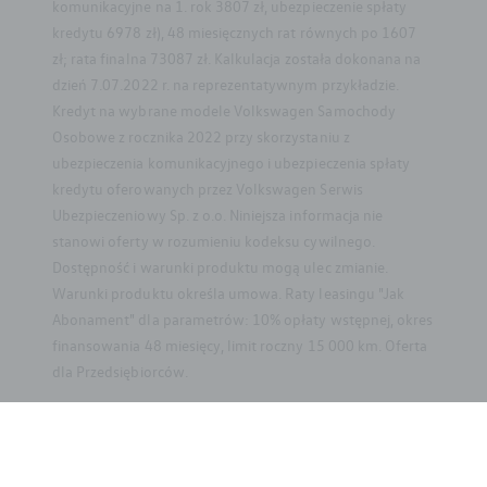
komunikacyjne na 1. rok 3807 zł, ubezpieczenie spłaty
kredytu 6978 zł), 48 miesięcznych rat równych po 1607
zł; rata finalna 73087 zł. Kalkulacja została dokonana na
dzień 7.07.2022 r. na reprezentatywnym przykładzie.
Kredyt na wybrane modele Volkswagen Samochody
Osobowe z rocznika 2022 przy skorzystaniu z
ubezpieczenia komunikacyjnego i ubezpieczenia spłaty
kredytu oferowanych przez Volkswagen Serwis
Ubezpieczeniowy Sp. z o.o. Niniejsza informacja nie
stanowi oferty w rozumieniu kodeksu cywilnego.
Dostępność i warunki produktu mogą ulec zmianie.
Warunki produktu określa umowa. Raty leasingu "Jak
Abonament" dla parametrów: 10% opłaty wstępnej, okres
YouTube
LinkedIn
Facebook
finansowania 48 miesięcy, limit roczny 15 000 km. Oferta
Instagram
dla Przedsiębiorców.