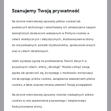
Wszystkie produkowane obecnie samochody marki
Volkswagen są wykonywane z materiałów spełniających
Szanujemy Twoją prywatność
pod względem możliwości odzysku i recyklingu
wymagania określone w normie ISO 22628 i są zgodne z
Na stronie internetowej używamy plików cookies lub
europejskimi świadectwami homologacji wydanymi wg
podobnych technologii i umożliwiamy ich umieszczanie naszym
dyrektywy 2005/64/WE. Volkswagen Group Polska sp. z
zewnętrznym dostawcom wskazanym w Polityce cookies w
o.o. podlega obowiązkowi zapewnienia wszystkim
celach analitycznych i statystycznych, dostosowywania strony
użytkownikom samochodów Volkswagen sieci odbioru
do indywidualnych potrzeb Użytkowników, społecznościowych
pojazdów po wycofaniu ich z eksploatacji, zgodnie z
oraz w celach reklamowych.
wymaganiami ustawy z 20 stycznia 2005 r. o recyklingu
Jeżeli wyrażasz zgodę na przetwarzania Twoich danych w
pojazdów wycofanych z eksploatacji. Więcej informacji
powyższych celach, kliknij „Akcetuję”. Możesz cofnąć swoją
dotyczących ekologii znajdą Państwo na stronie Recykling
zgodę lub sprzeciwić się, korzystając z możliwości kontynuacji
samochodów.
nie akceptując plików cookies, zarządzania ustawieniami plików
Systemy bezpieczeństwa działają wyłącznie w ramach ich
cookies, a także poprzez zmianę ustawień Twojej przeglądarki.
technologicznych granic i nadal niezbędne jest
zachowanie należytej ostrożności przez kierowcę.
Na stronie internetowej używamy również niezbędnych plików
Kierowca musi być w każdej chwili gotowy do przejęcia
cookies w celu zapewnienia poprawnego i bezpiecznego
kontroli nad pojazdem. Systemy wspomagające nie
funkcjonowania strony.