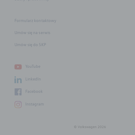
Części zamienne
Formularz kontaktowy
Akcesoria
Umów się na serwis
Mapa i kontakt
Umów się do SKP
Konfigurator jazdy próbnej
YouTube
LinkedIn
Facebook
Instagram
© Volkswagen
2026