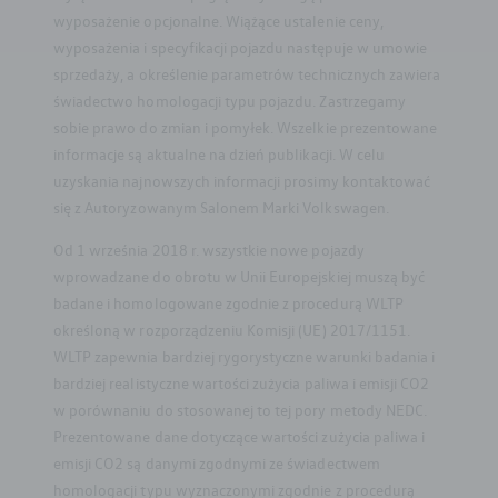
wyposażenie opcjonalne. Wiążące ustalenie ceny,
wyposażenia i specyfikacji pojazdu następuje w umowie
sprzedaży, a określenie parametrów technicznych zawiera
świadectwo homologacji typu pojazdu. Zastrzegamy
sobie prawo do zmian i pomyłek. Wszelkie prezentowane
informacje są aktualne na dzień publikacji. W celu
uzyskania najnowszych informacji prosimy kontaktować
się z Autoryzowanym Salonem Marki Volkswagen.
Od 1 września 2018 r. wszystkie nowe pojazdy
wprowadzane do obrotu w Unii Europejskiej muszą być
badane i homologowane zgodnie z procedurą WLTP
określoną w rozporządzeniu Komisji (UE) 2017/1151.
WLTP zapewnia bardziej rygorystyczne warunki badania i
bardziej realistyczne wartości zużycia paliwa i emisji CO2
w porównaniu do stosowanej to tej pory metody NEDC.
Prezentowane dane dotyczące wartości zużycia paliwa i
emisji CO2 są danymi zgodnymi ze świadectwem
homologacji typu wyznaczonymi zgodnie z procedurą