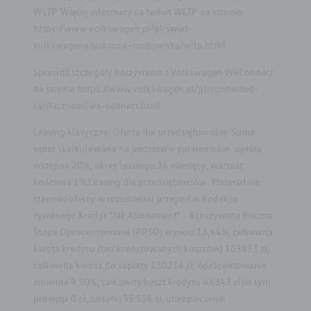
WLTP. Więcej informacji na temat WLTP na stronie:
https://www.volkswagen.pl/pl/swiat-
volkswagena/ochrona-srodowiska/wltp.html
Sprawdź szczegóły korzystania z Volkswagen WeConnect
na stronie https://www.volkswagen.pl/pl/connected-
car/lacznosc/we-connect.html
Leasing klasyczny: Oferta dla przedsiębiorców. Suma
opłat skalkulowana na podstawie parametrów: opłata
wstępna 20%, okres leasingu 36 miesięcy, wartość
końcowa 1%.Leasing dla przedsiębiorców. Materiał nie
stanowi oferty w rozumieniu przepisów Kodeksu
cywilnego.Kredyt "Jak Abonament" - Rzeczywista Roczna
Stopa Oprocentowania (RRSO) wynosi 13,64%, całkowita
kwota kredytu (bez kredytowanych kosztów) 103873 zł,
całkowita kwota do zapłaty 150216 zł, oprocentowanie
zmienne 9,30%, całkowity koszt kredytu 46343 zł (w tym:
prowizja 0 zł, odsetki 35 558 zł, ubezpieczenie